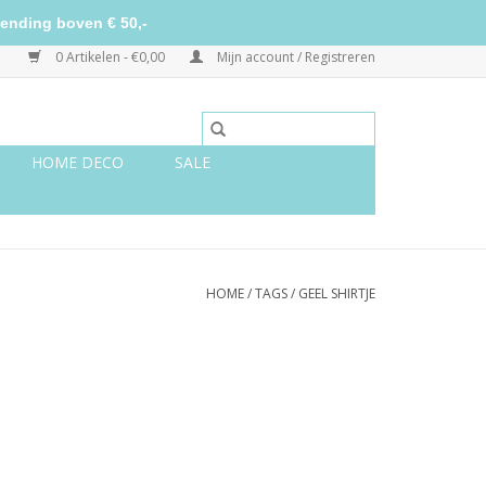
ending boven € 50,-
0 Artikelen - €0,00
Mijn account / Registreren
HOME DECO
SALE
HOME
/
TAGS
/
GEEL SHIRTJE