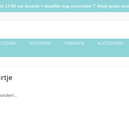
17:00 uur besteld = dezelfde dag verzonden ♡ Altijd gratis verz
KLEDING
SCHOENEN
SIERADEN
ACCESSOIRES
rtje
onden!...