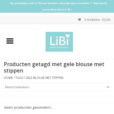
Op werkdagen vóór 17:00 uur besteld = dezelfde dag verzonden ♡ Altijd gratis
verzending boven € 50,-
0 Artikelen - €0,00
Home
NIEUW
Producten getagd met gele blouse met
Kleding
stippen
HOME
/
TAGS
/
GELE BLOUSE MET STIPPEN
Schoenen
Sieraden
Geen producten gevonden!...
Accessoires