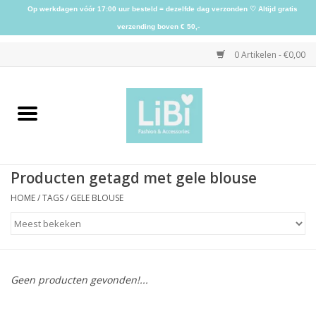
Op werkdagen vóór 17:00 uur besteld = dezelfde dag verzonden ♡ Altijd gratis
verzending boven € 50,-
0 Artikelen - €0,00
Home
NIEUW
Producten getagd met gele blouse
Kleding
HOME
/
TAGS
/
GELE BLOUSE
Schoenen
Sieraden
Geen producten gevonden!...
Accessoires