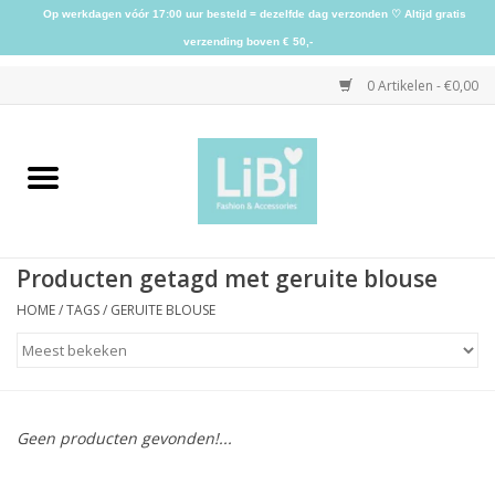
Op werkdagen vóór 17:00 uur besteld = dezelfde dag verzonden ♡ Altijd gratis
verzending boven € 50,-
0 Artikelen - €0,00
Home
NIEUW
Producten getagd met geruite blouse
Kleding
HOME
/
TAGS
/
GERUITE BLOUSE
Schoenen
Sieraden
Geen producten gevonden!...
Accessoires