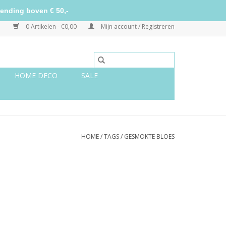
ending boven € 50,-
0 Artikelen - €0,00
Mijn account / Registreren
HOME DECO
SALE
HOME
/
TAGS
/
GESMOKTE BLOES