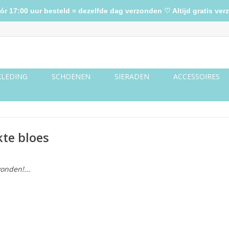
17:00 uur besteld = dezelfde dag verzonden ♡ Altijd gratis verz
KLEDING
SCHOENEN
SIERADEN
ACCESSOIRES
te bloes
onden!...