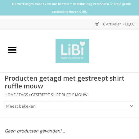
Op werkdagen vóór 17:00 uur besteld = dezelfde dag verzonden ♡ Altijd gratis
verzending boven € 50,-
0 Artikelen - €0,00
Home
NIEUW
Producten getagd met gestreept shirt
Kleding
ruffle mouw
HOME
/
TAGS
/
GESTREEPT SHIRT RUFFLE MOUW
Schoenen
Sieraden
Geen producten gevonden!...
Accessoires