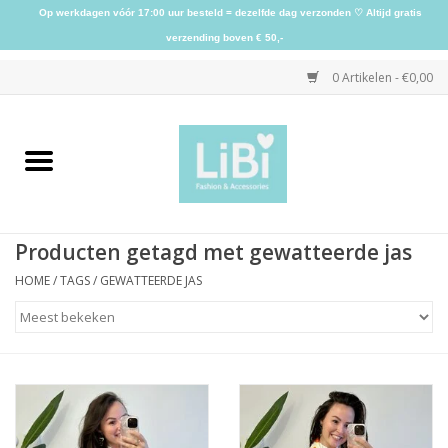
Op werkdagen vóór 17:00 uur besteld = dezelfde dag verzonden ♡ Altijd gratis
verzending boven € 50,-
0 Artikelen - €0,00
Home
NIEUW
Producten getagd met gewatteerde jas
Kleding
HOME
/
TAGS
/
GEWATTEERDE JAS
Schoenen
Sieraden
Accessoires