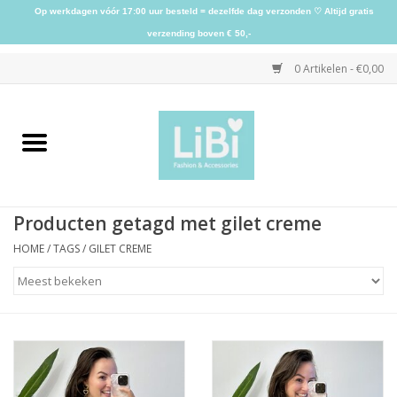
Op werkdagen vóór 17:00 uur besteld = dezelfde dag verzonden ♡ Altijd gratis
verzending boven € 50,-
0 Artikelen - €0,00
Home
NIEUW
Producten getagd met gilet creme
Kleding
HOME
/
TAGS
/
GILET CREME
Schoenen
Sieraden
Accessoires