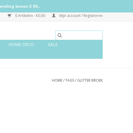
ending boven € 50,-
0 Artikelen - €0,00
Mijn account / Registreren
HOME DECO
SALE
HOME
/
TAGS
/
GLITTER BROEK