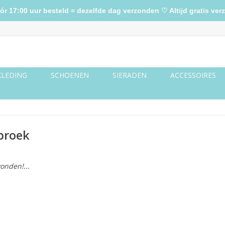
17:00 uur besteld = dezelfde dag verzonden ♡ Altijd gratis verz
KLEDING
SCHOENEN
SIERADEN
ACCESSOIRES
broek
onden!...