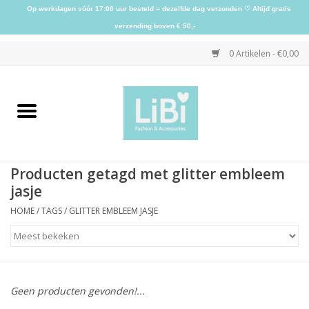
Op werkdagen vóór 17:00 uur besteld = dezelfde dag verzonden ♡ Altijd gratis
verzending boven € 50,-
0 Artikelen - €0,00
Home
NIEUW
Producten getagd met glitter embleem
Kleding
jasje
HOME
/
TAGS
/
GLITTER EMBLEEM JASJE
Schoenen
Sieraden
Geen producten gevonden!...
Accessoires