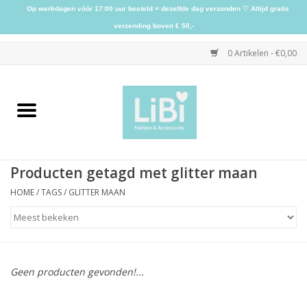
Op werkdagen vóór 17:00 uur besteld = dezelfde dag verzonden ♡ Altijd gratis
verzending boven € 50,-
0 Artikelen - €0,00
Home
NIEUW
Producten getagd met glitter maan
Kleding
HOME
/
TAGS
/
GLITTER MAAN
Schoenen
Sieraden
Geen producten gevonden!...
Accessoires