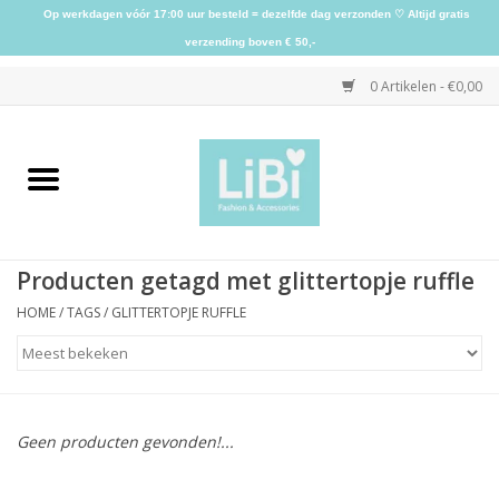
Op werkdagen vóór 17:00 uur besteld = dezelfde dag verzonden ♡ Altijd gratis
verzending boven € 50,-
0 Artikelen - €0,00
Home
NIEUW
Producten getagd met glittertopje ruffle
Kleding
HOME
/
TAGS
/
GLITTERTOPJE RUFFLE
Schoenen
Sieraden
Geen producten gevonden!...
Accessoires