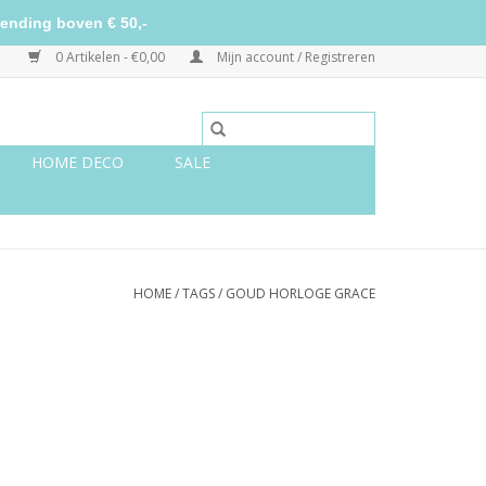
ending boven € 50,-
0 Artikelen - €0,00
Mijn account / Registreren
HOME DECO
SALE
HOME
/
TAGS
/
GOUD HORLOGE GRACE