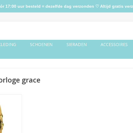
17:00 uur besteld = dezelfde dag verzonden ♡ Altijd gratis verz
KLEDING
SCHOENEN
SIERADEN
ACCESSOIRES
orloge grace
e goud/wit