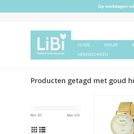
Op werkdagen vóór 
HOME
NIEUW
HERENSOKKEN
Producten getagd met goud h
Ernest horloge grac
Min: €
0
Max: €
25