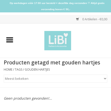
Op werkdagen vóór 17:00 uur besteld = dezelfde dag verzonden ♡ Altijd gratis
verzending boven € 50,-
0 Artikelen - €0,00
Home
NIEUW
Producten getagd met gouden hartjes
Kleding
HOME
/
TAGS
/
GOUDEN HARTJES
Schoenen
Sieraden
Geen producten gevonden!...
Accessoires