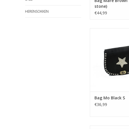
Bag Mare Brown 
stone)
HERENSOKKEN
€44,99
Bag Mo Black
Bag Mo Black S
€36,99
Bag Noa Black (gre