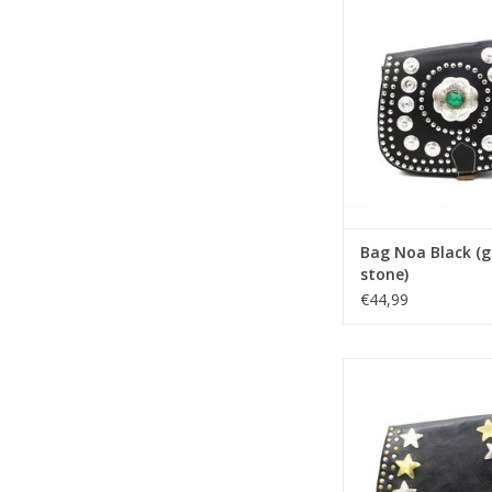
Bag Noa Black (g
stone)
€44,99
Bag Lot Blac