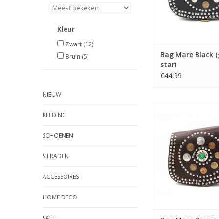
Kleur
Zwart
(12)
Bag Mare Black (
Bruin
(5)
star)
€44,99
NIEUW
Bag Mare Brown (gre
KLEDING
SCHOENEN
SIERADEN
ACCESSOIRES
HOME DECO
SALE