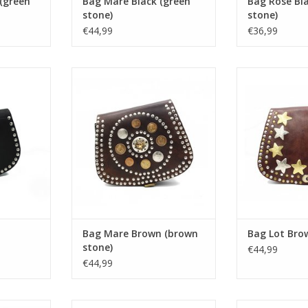
(green
Bag Mare Black (green
Bag Rose Bl
stone)
stone)
€44,99
€36,99
 S
Bag Mare Brown (brown stone)
Bag Lot
Bag Mare Brown (brown
Bag Lot Bro
stone)
€44,99
€44,99
en stone)
Bag Lot Black S
Bag Lot Sq