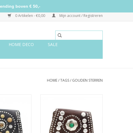
ending boven € 50,-
0 Artikelen - €0,00
Mijn account / Registreren
HOME DECO
SALE
HOME
/
TAGS
/
GOUDEN STERREN
k (brown stone)
Bag Noa Brown (green stone)
TOEVOEGEN AAN WINKELWAGEN