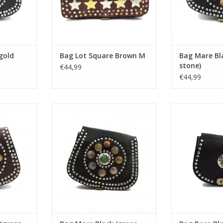
gold
Bag Lot Square Brown M
Bag Mare Bl
stone)
€44,99
€44,99
en stone)
Bag Mare Black (green stone)
Bag Rose Black