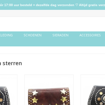
17:00 uur besteld = dezelfde dag verzonden ♡ Altijd gratis verz
KLEDING
SCHOENEN
SIERADEN
ACCESSOIRES
 sterren
ld star)
Bag Lot Square Brown M
Bag Mare Blac
NKELWAGEN
TOEVOEGEN AAN WINKELWAGEN