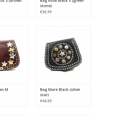
ack S (brown
Bag Rose Black S (green
stone)
€36,99
 Brown M
Bag Mare Black (silver star)
wn M
Bag Mare Black (silver
star)
€44,99
uare Black M
Bag Mo Black