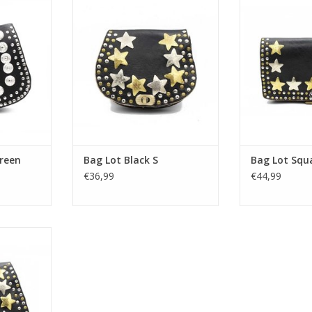
reen
Bag Lot Black S
Bag Lot Squ
€36,99
€44,99
k M