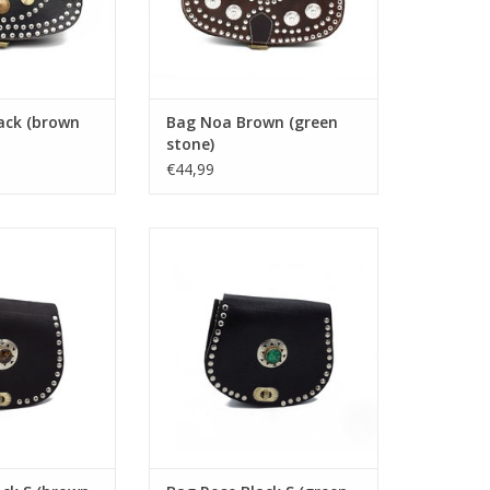
ack (brown
Bag Noa Brown (green
stone)
€44,99
 S (brown stone)
Bag Rose Black S (green stone)