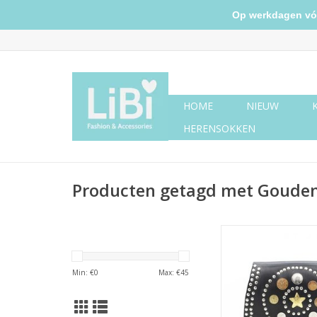
Op werkdagen vóór 
HOME
NIEUW
HERENSOKKEN
Producten getagd met Gouden
Bag Mare Black (go
TOEVOEGEN AAN WI
Min: €
0
Max: €
45