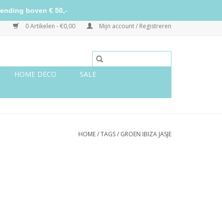
ending boven € 50,-
0 Artikelen - €0,00
Mijn account / Registreren
HOME DECO
SALE
HOME
/
TAGS
/
GROEN IBIZA JASJE