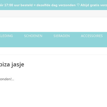
17:00 uur besteld = dezelfde dag verzonden ♡ Altijd gratis verz
KLEDING
SCHOENEN
SIERADEN
ACCESSOIRES
iza jasje
onden!...