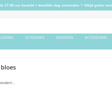
17:00 uur besteld = dezelfde dag verzonden ♡ Altijd gratis verz
KLEDING
SCHOENEN
SIERADEN
ACCESSOIRES
 bloes
onden!...