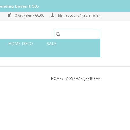
ending boven € 50,-
0 Artikelen - €0,00
Mijn account / Registreren
HOME DECO
SALE
HOME
/
TAGS
/
HARTJES BLOES