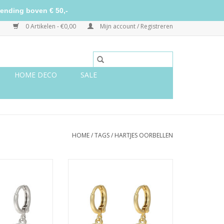
ending boven € 50,-
0 Artikelen - €0,00
Mijn account / Registreren
HOME DECO
SALE
HOME
/
TAGS
/
HARTJES OORBELLEN
t love - zilver
Oorbellen sweet love - goud