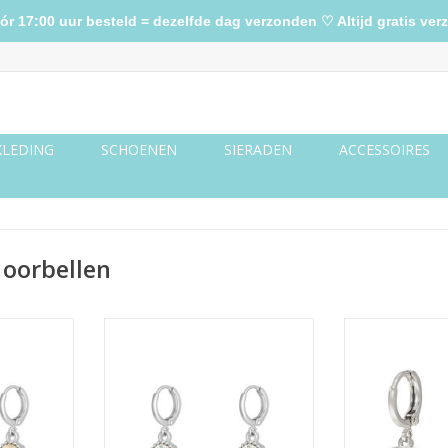
17:00 uur besteld = dezelfde dag verzonden ♡ Altijd gratis verz
KLEDING
SCHOENEN
SIERADEN
ACCESSOIRES
 oorbellen
t - zilver
Oorbellen precious cut - zilver
Oorbellen swee
TOEVOEGEN AAN WINKELWAGEN
NKELWAGEN