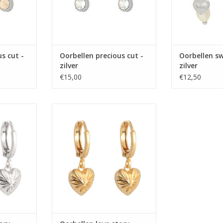
s cut -
Oorbellen precious cut -
Oorbellen sw
zilver
zilver
€15,00
€12,50
y -zilver
Oorbellen love story - goud
NKELWAGEN
TOEVOEGEN AAN WINKELWAGEN