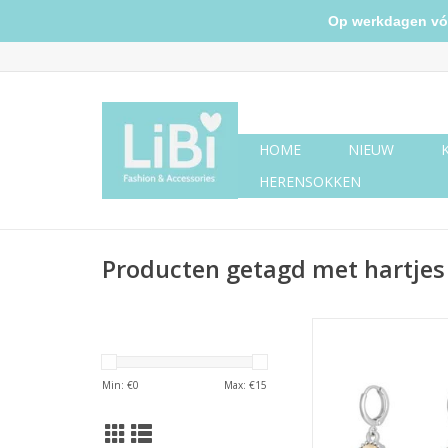
Op werkdagen vóór 
HOME
NIEUW
HERENSOKKEN
Producten getagd met hartjes
Oorbellen precious cu
creme
TOEVOEGEN AAN WI
Min: €
0
Max: €
15