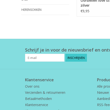
Oorbellen love st
zilver
HERENSOKKEN
€9,95
Schrijf je in voor de nieuwsbrief en on
INSCHRIJVEN
Klantenservice
Produ
Over ons
Alle pro
Verzenden & retourneren
Nieuwe 
Betaalmethoden
Aanbied
Klantenservice
RSS-fee