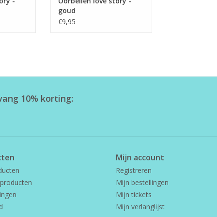
ory -
Oorbellen love story -
goud
€9,95
tvang 10% korting:
cten
Mijn account
ducten
Registreren
producten
Mijn bestellingen
ingen
Mijn tickets
d
Mijn verlanglijst