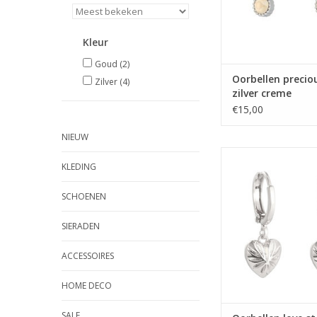
Kleur
Goud
(2)
Oorbellen preciou
Zilver
(4)
zilver creme
€15,00
NIEUW
Oorbellen love stor
KLEDING
TOEVOEGEN AAN WI
SCHOENEN
SIERADEN
ACCESSOIRES
HOME DECO
SALE