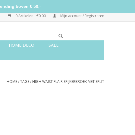
ending boven € 50,-
0 Artikelen - €0,00
Mijn account / Registreren
HOME DECO
SALE
HOME
/
TAGS
/
HIGH WAIST FLAIR SPIJKERBROEK MET SPLIT