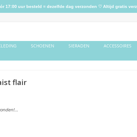
17:00 uur besteld = dezelfde dag verzonden ♡ Altijd gratis verz
KLEDING
SCHOENEN
SIERADEN
ACCESSOIRES
st flair
onden!...