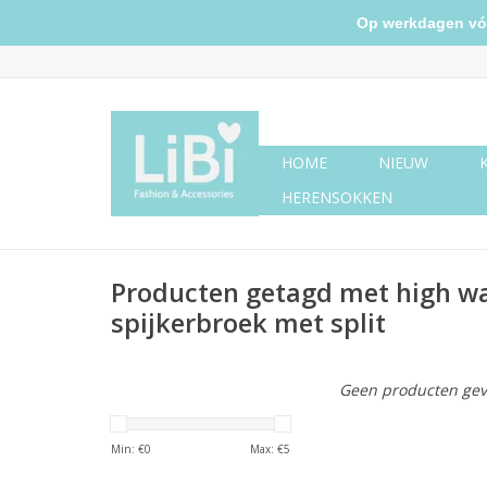
Op werkdagen vóór 
HOME
NIEUW
HERENSOKKEN
Producten getagd met high wai
spijkerbroek met split
Geen producten gev
Min: €
0
Max: €
5