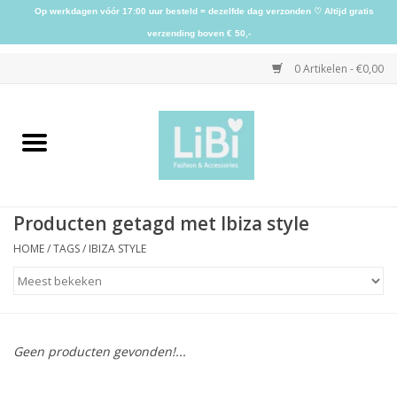
Op werkdagen vóór 17:00 uur besteld = dezelfde dag verzonden ♡ Altijd gratis
verzending boven € 50,-
0 Artikelen - €0,00
Home
NIEUW
Producten getagd met Ibiza style
Kleding
HOME
/
TAGS
/
IBIZA STYLE
Schoenen
Sieraden
Geen producten gevonden!...
Accessoires