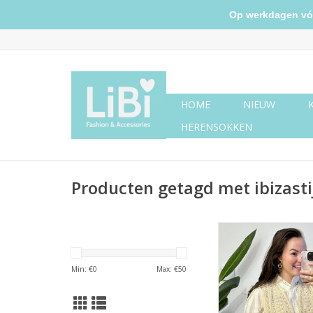
Op werkdagen vóór 
HOME
NIEUW
HERENSOKKEN
Producten getagd met ibizastij
Gilet creme spieg
Min: €
0
Max: €
50