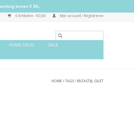
ending boven € 50,-
0 Artikelen - €0,00
Mijn account / Registreren
HOME DECO
SALE
HOME
/
TAGS
/
IBIZASTIJL GILET