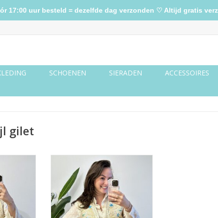
17:00 uur besteld = dezelfde dag verzonden ♡ Altijd gratis verz
KLEDING
SCHOENEN
SIERADEN
ACCESSOIRES
l gilet
eltjes
Gilet creme Ibizastijl