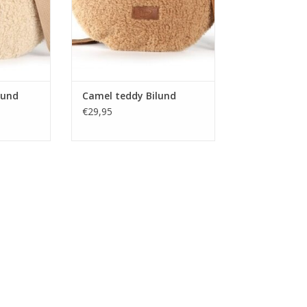
omt het pas
als een heuptasje, komt het pas
s een trendy
echt tot zijn recht als een trendy
s.
crossbody tas.
NKELWAGEN
lund
Camel teddy Bilund
€29,95