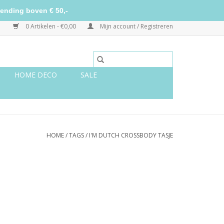
ending boven € 50,-
0 Artikelen - €0,00
Mijn account / Registreren
HOME DECO
SALE
HOME
/
TAGS
/
I'M DUTCH CROSSBODY TASJE