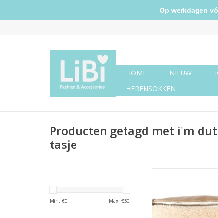
Op werkdagen vóór 
HOME
NIEUW
HERENSOKKEN
Producten getagd met i'm dut
tasje
'Bilund' van I'm Dut
zomaar een tas, he
veelzijdig modeaccess
Min: €
0
Max: €
30
op verschillende man
dragen. Hoewel het o