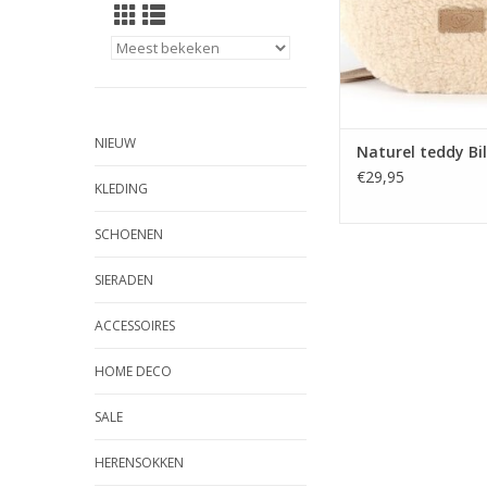
als een heuptasje, k
echt tot zijn recht al
crossbody ta
TOEVOEGEN AAN WI
NIEUW
Naturel teddy Bi
€29,95
KLEDING
SCHOENEN
SIERADEN
ACCESSOIRES
HOME DECO
SALE
HERENSOKKEN