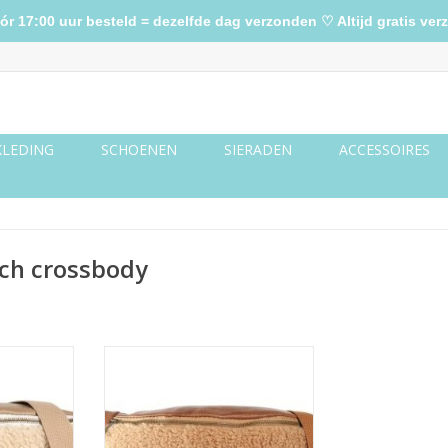
17:00 uur besteld = dezelfde dag verzonden ♡ Altijd gratis verz
KLEDING
SCHOENEN
SIERADEN
ACCESSOIRES
ch crossbody
ch is niet
'Bilund' van I'm Dutch is niet
t is een
zomaar een tas, het is een
oire dat je
veelzijdig modeaccessoire dat je
ieren kunt
op verschillende manieren kunt
ntworpen is
dragen. Hoewel het ontworpen is