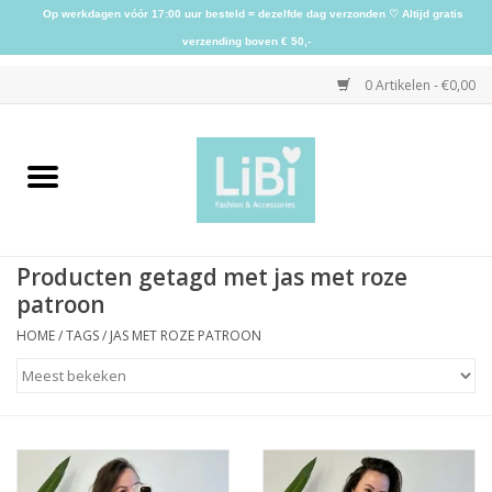
Op werkdagen vóór 17:00 uur besteld = dezelfde dag verzonden ♡ Altijd gratis
verzending boven € 50,-
0 Artikelen - €0,00
Home
NIEUW
Producten getagd met jas met roze
Kleding
patroon
HOME
/
TAGS
/
JAS MET ROZE PATROON
Schoenen
Sieraden
Accessoires