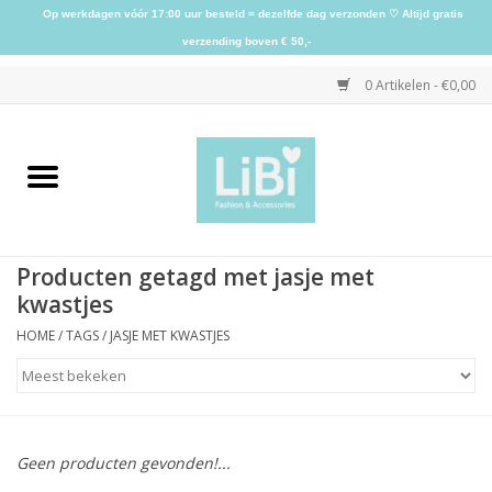
Op werkdagen vóór 17:00 uur besteld = dezelfde dag verzonden ♡ Altijd gratis
verzending boven € 50,-
0 Artikelen - €0,00
Home
NIEUW
Producten getagd met jasje met
Kleding
kwastjes
HOME
/
TAGS
/
JASJE MET KWASTJES
Schoenen
Sieraden
Geen producten gevonden!...
Accessoires