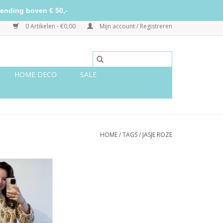
ending boven € 50,-
0 Artikelen - €0,00
Mijn account / Registreren
HOME DECO
SALE
HOME
/
TAGS
/
JASJE ROZE
et groene print