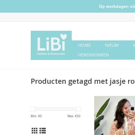
Op werkdagen vóór 
HOME
NIEUW
HERENSOKKEN
Producten getagd met jasje ro
Jasje creme met ro
Min: €
0
Max: €
50