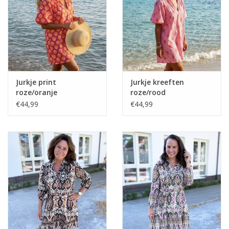
Home deco
SALE
Herensokken
Jurkje print
Jurkje kreeften
roze/oranje
roze/rood
€44,99
€44,99