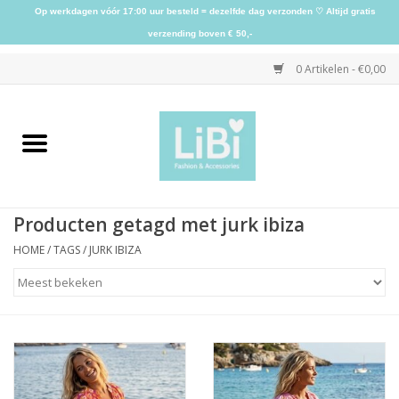
Op werkdagen vóór 17:00 uur besteld = dezelfde dag verzonden ♡ Altijd gratis
verzending boven € 50,-
0 Artikelen - €0,00
Home
NIEUW
Producten getagd met jurk ibiza
Kleding
HOME
/
TAGS
/
JURK IBIZA
Schoenen
Sieraden
Accessoires