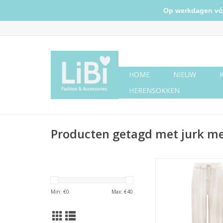
Op werkdagen vóór 
HOME
NIEUW
HERENSOKKEN
Producten getagd met jurk m
Silk look broek
Min: €
0
Max: €
40