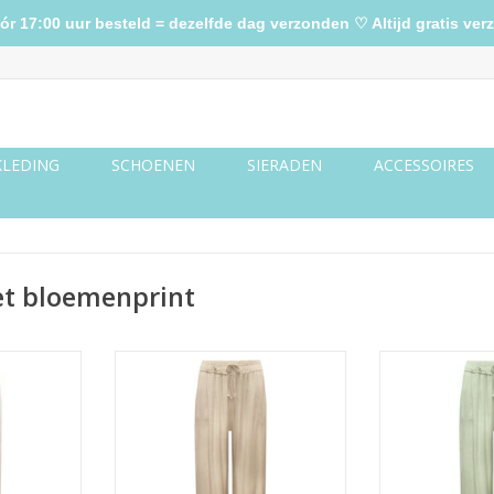
17:00 uur besteld = dezelfde dag verzonden ♡ Altijd gratis verz
KLEDING
SCHOENEN
SIERADEN
ACCESSOIRES
et bloemenprint
 crème
Silk look broek goud
Silk look 