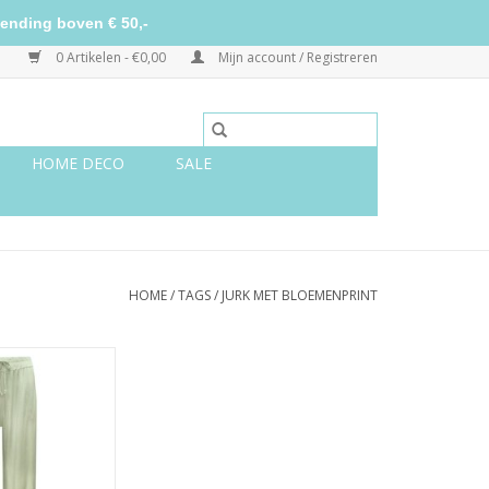
ending boven € 50,-
0 Artikelen - €0,00
Mijn account / Registreren
HOME DECO
SALE
HOME
/
TAGS
/
JURK MET BLOEMENPRINT
broek groen