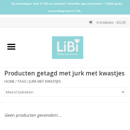
Op werkdagen vóór 17:00 uur besteld = dezelfde dag verzonden ♡ Altijd gratis
verzending boven € 50,-
0 Artikelen - €0,00
Home
NIEUW
Producten getagd met jurk met kwastjes
Kleding
HOME
/
TAGS
/
JURK MET KWASTJES
Schoenen
Sieraden
Geen producten gevonden!...
Accessoires