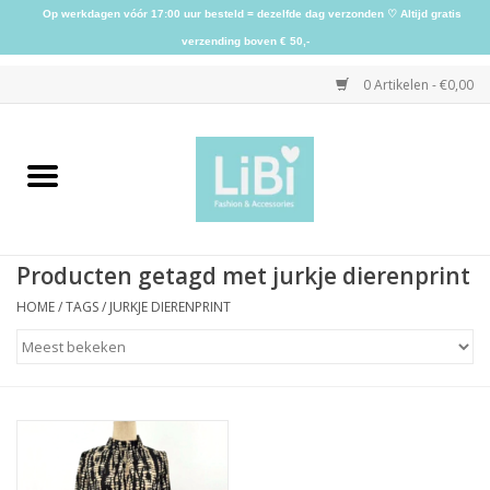
Op werkdagen vóór 17:00 uur besteld = dezelfde dag verzonden ♡ Altijd gratis
verzending boven € 50,-
0 Artikelen - €0,00
Home
NIEUW
Producten getagd met jurkje dierenprint
Kleding
HOME
/
TAGS
/
JURKJE DIERENPRINT
Schoenen
Sieraden
Accessoires