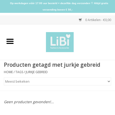
Op werkdagen vóór 17:00 uur besteld = dezelfde dag verzonden ♡ Altijd gratis
verzending boven € 50,-
0 Artikelen - €0,00
Home
NIEUW
Producten getagd met jurkje gebreid
Kleding
HOME
/
TAGS
/
JURKJE GEBREID
Schoenen
Sieraden
Geen producten gevonden!...
Accessoires