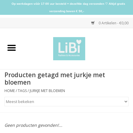
Op werkdagen vóór 17:00 uur besteld = dezelfde dag verzonden ♡ Altijd gratis
verzending boven € 50,-
0 Artikelen - €0,00
Home
NIEUW
Producten getagd met jurkje met
Kleding
bloemen
HOME
/
TAGS
/
JURKJE MET BLOEMEN
Schoenen
Sieraden
Geen producten gevonden!...
Accessoires