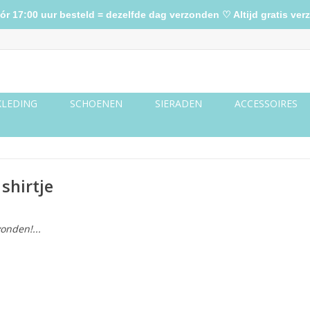
17:00 uur besteld = dezelfde dag verzonden ♡ Altijd gratis verz
KLEDING
SCHOENEN
SIERADEN
ACCESSOIRES
shirtje
onden!...