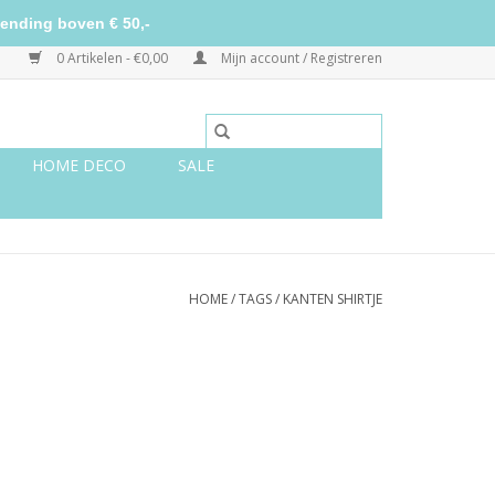
ending boven € 50,-
0 Artikelen - €0,00
Mijn account / Registreren
HOME DECO
SALE
HOME
/
TAGS
/
KANTEN SHIRTJE