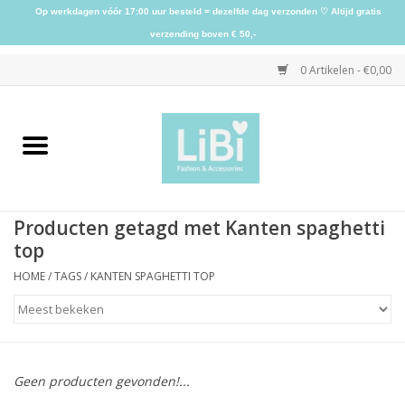
Op werkdagen vóór 17:00 uur besteld = dezelfde dag verzonden ♡ Altijd gratis
verzending boven € 50,-
0 Artikelen - €0,00
Home
NIEUW
Producten getagd met Kanten spaghetti
Kleding
top
HOME
/
TAGS
/
KANTEN SPAGHETTI TOP
Schoenen
Sieraden
Geen producten gevonden!...
Accessoires