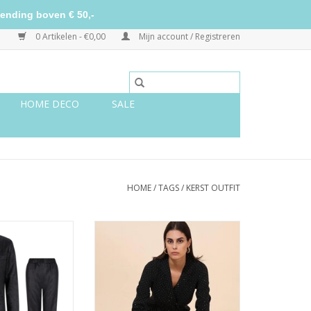
ending boven € 50,-
0 Artikelen - €0,00
Mijn account / Registreren
HOME DECO
SALE
HOME
/
TAGS
/
KERST OUTFIT
 tweedelige set
Jumpsuit diamonds
N WINKELWAGEN
TOEVOEGEN AAN WINKELWAGEN