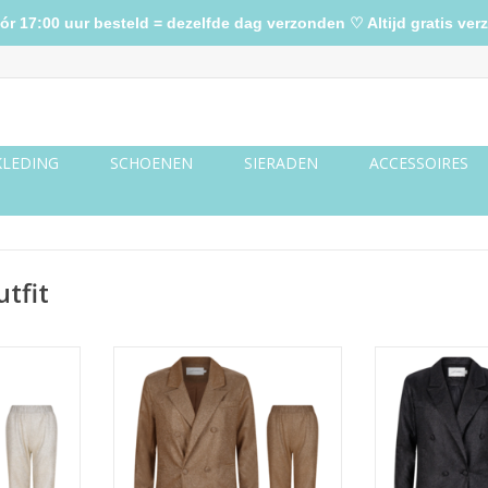
17:00 uur besteld = dezelfde dag verzonden ♡ Altijd gratis verz
KLEDING
SCHOENEN
SIERADEN
ACCESSOIRES
tfit
edelige set
Gouden glitter tweedelige set
Zwarte glitter
NKELWAGEN
TOEVOEGEN AA