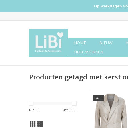
Op werkdagen vóór 
HOME
NIEUW
HERENSOKKEN
Producten getagd met kerst ou
Champagne glitter twe
SALE
TOEVOEGEN AAN WI
Min: €
0
Max: €
150