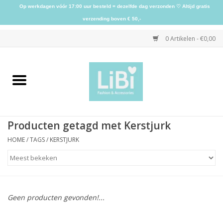
Op werkdagen vóór 17:00 uur besteld = dezelfde dag verzonden ♡ Altijd gratis
verzending boven € 50,-
0 Artikelen - €0,00
Home
NIEUW
Producten getagd met Kerstjurk
Kleding
HOME
/
TAGS
/
KERSTJURK
Schoenen
Sieraden
Geen producten gevonden!...
Accessoires