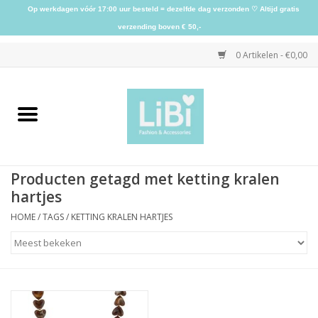
Op werkdagen vóór 17:00 uur besteld = dezelfde dag verzonden ♡ Altijd gratis
verzending boven € 50,-
0 Artikelen - €0,00
Home
NIEUW
Producten getagd met ketting kralen
Kleding
hartjes
HOME
/
TAGS
/
KETTING KRALEN HARTJES
Schoenen
Sieraden
Accessoires