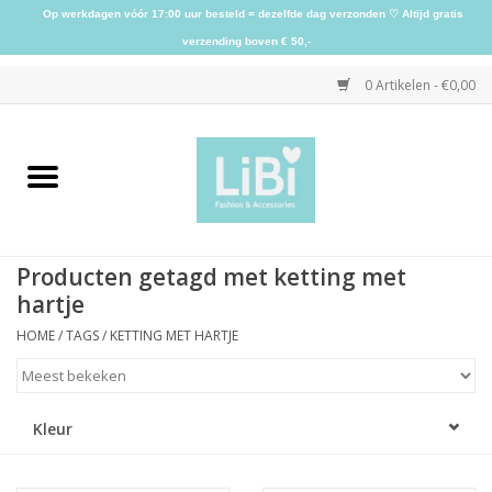
Op werkdagen vóór 17:00 uur besteld = dezelfde dag verzonden ♡ Altijd gratis
verzending boven € 50,-
0 Artikelen - €0,00
Home
NIEUW
Producten getagd met ketting met
Kleding
hartje
HOME
/
TAGS
/
KETTING MET HARTJE
Schoenen
Sieraden
Kleur
Accessoires