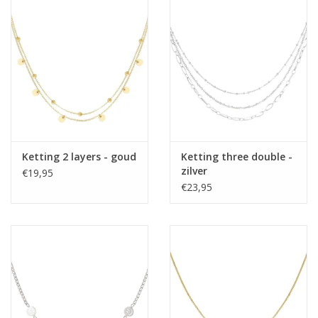
Home deco
SALE
Herensokken
Ketting 2 layers - goud
Ketting three double -
zilver
€19,95
€23,95