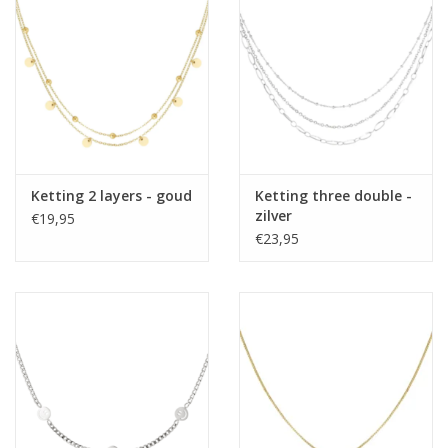
Home deco
SALE
Herensokken
Ketting 2 layers - goud
Ketting three double -
zilver
€19,95
€23,95