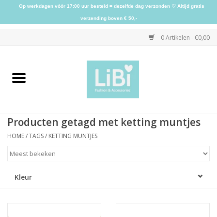
Op werkdagen vóór 17:00 uur besteld = dezelfde dag verzonden ♡ Altijd gratis
verzending boven € 50,-
0 Artikelen - €0,00
Home
NIEUW
Producten getagd met ketting muntjes
Kleding
HOME
/
TAGS
/
KETTING MUNTJES
Schoenen
Kleur
Sieraden
Accessoires