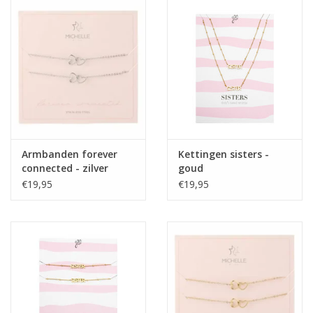
Home deco
SALE
Herensokken
Armbanden forever
Kettingen sisters -
connected - zilver
goud
€19,95
€19,95