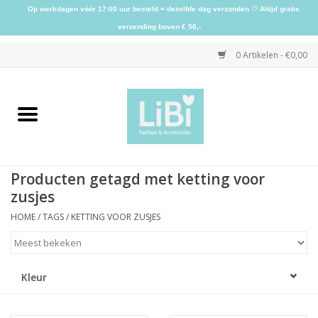
Op werkdagen vóór 17:00 uur besteld = dezelfde dag verzonden ♡ Altijd gratis
verzending boven € 50,-
0 Artikelen - €0,00
Home
NIEUW
Producten getagd met ketting voor
Kleding
zusjes
HOME
/
TAGS
/
KETTING VOOR ZUSJES
Schoenen
Sieraden
Kleur
Accessoires