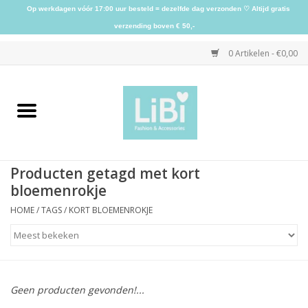
Op werkdagen vóór 17:00 uur besteld = dezelfde dag verzonden ♡ Altijd gratis
verzending boven € 50,-
0 Artikelen - €0,00
Home
NIEUW
Producten getagd met kort
Kleding
bloemenrokje
HOME
/
TAGS
/
KORT BLOEMENROKJE
Schoenen
Sieraden
Geen producten gevonden!...
Accessoires