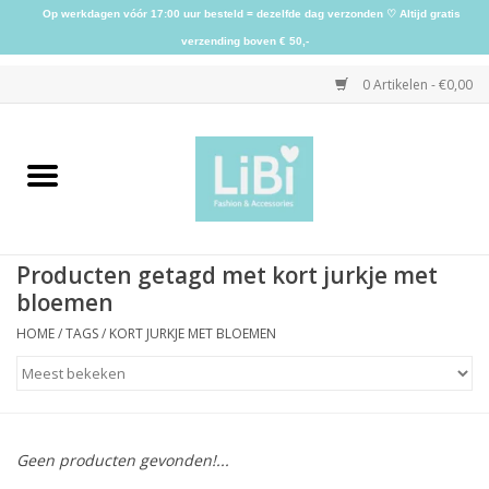
Op werkdagen vóór 17:00 uur besteld = dezelfde dag verzonden ♡ Altijd gratis
verzending boven € 50,-
0 Artikelen - €0,00
Home
NIEUW
Producten getagd met kort jurkje met
Kleding
bloemen
HOME
/
TAGS
/
KORT JURKJE MET BLOEMEN
Schoenen
Sieraden
Geen producten gevonden!...
Accessoires