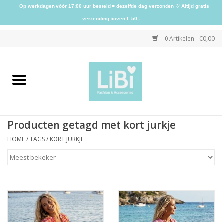
Op werkdagen vóór 17:00 uur besteld = dezelfde dag verzonden ♡ Altijd gratis
verzending boven € 50,-
0 Artikelen - €0,00
Home
NIEUW
Producten getagd met kort jurkje
Kleding
HOME
/
TAGS
/
KORT JURKJE
Schoenen
Sieraden
Accessoires