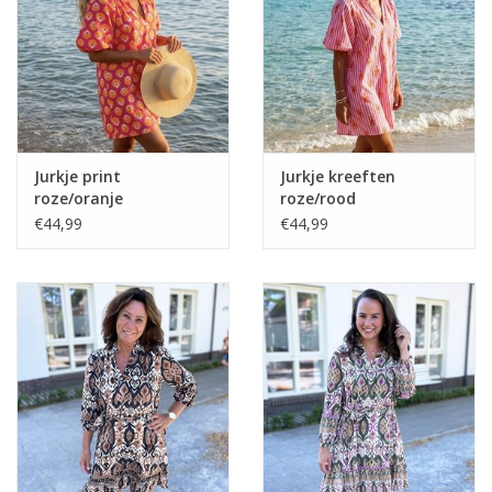
Home deco
SALE
Herensokken
Jurkje print
Jurkje kreeften
roze/oranje
roze/rood
€44,99
€44,99