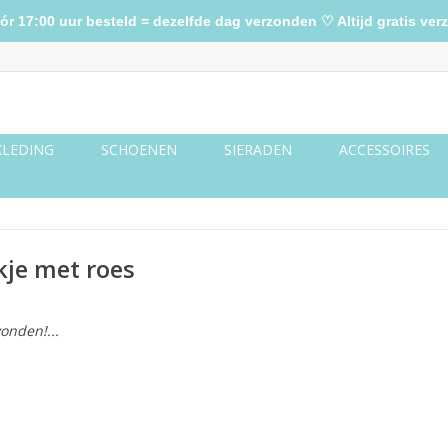
17:00 uur besteld = dezelfde dag verzonden ♡ Altijd gratis verz
KLEDING
SCHOENEN
SIERADEN
ACCESSOIRES
kje met roes
onden!...