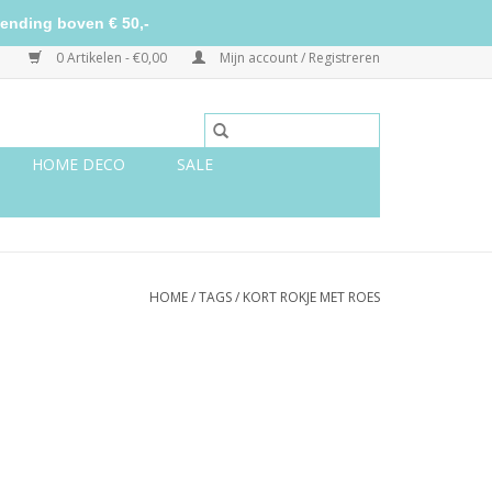
ending boven € 50,-
0 Artikelen - €0,00
Mijn account / Registreren
HOME DECO
SALE
HOME
/
TAGS
/
KORT ROKJE MET ROES