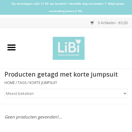
Op werkdagen vóór 17:00 uur besteld = dezelfde dag verzonden ♡ Altijd gratis
verzending boven € 50,-
0 Artikelen - €0,00
Home
NIEUW
Producten getagd met korte jumpsuit
Kleding
HOME
/
TAGS
/
KORTE JUMPSUIT
Schoenen
Sieraden
Geen producten gevonden!...
Accessoires