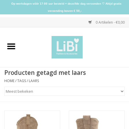
Op werkdagen vóór 17:00 uur besteld = dezelfde dag verzonden ♡ Altijd gratis
verzending boven € 50,-
0 Artikelen - €0,00
Home
NIEUW
Producten getagd met laars
Kleding
HOME
/
TAGS
/
LAARS
Schoenen
Sieraden
Accessoires