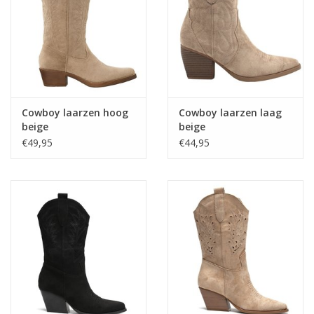
Home deco
SALE
Herensokken
Cowboy laarzen hoog
Cowboy laarzen laag
beige
beige
€49,95
€44,95