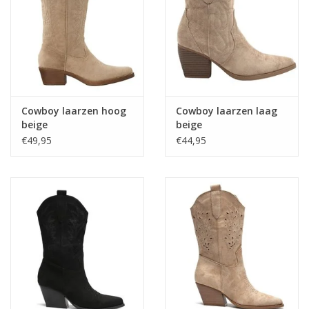
Home deco
SALE
Herensokken
Cowboy laarzen hoog
Cowboy laarzen laag
beige
beige
€49,95
€44,95