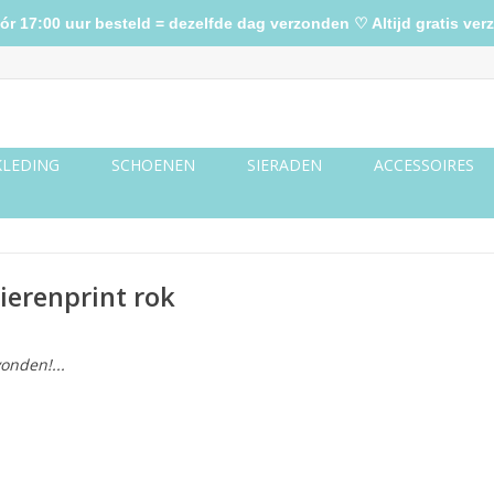
17:00 uur besteld = dezelfde dag verzonden ♡ Altijd gratis verz
KLEDING
SCHOENEN
SIERADEN
ACCESSOIRES
ierenprint rok
onden!...