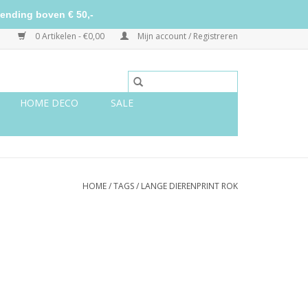
ending boven € 50,-
0 Artikelen - €0,00
Mijn account / Registreren
HOME DECO
SALE
HOME
/
TAGS
/
LANGE DIERENPRINT ROK