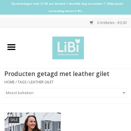
Op werkdagen vóór 17:00 uur besteld = dezelfde dag verzonden ♡ Altijd gratis
verzending boven € 50,-
0 Artikelen - €0,00
Home
NIEUW
Producten getagd met leather gilet
Kleding
HOME
/
TAGS
/
LEATHER GILET
Schoenen
Sieraden
SALE
Accessoires