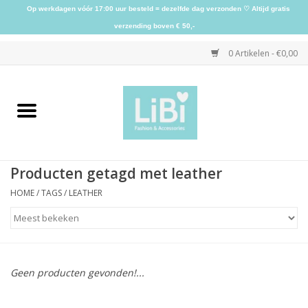
Op werkdagen vóór 17:00 uur besteld = dezelfde dag verzonden ♡ Altijd gratis
verzending boven € 50,-
0 Artikelen - €0,00
Home
NIEUW
Producten getagd met leather
Kleding
HOME
/
TAGS
/
LEATHER
Schoenen
Sieraden
Geen producten gevonden!...
Accessoires