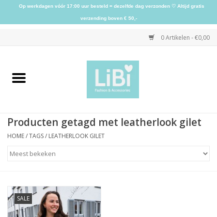
Op werkdagen vóór 17:00 uur besteld = dezelfde dag verzonden ♡ Altijd gratis
verzending boven € 50,-
0 Artikelen - €0,00
Home
NIEUW
Producten getagd met leatherlook gilet
Kleding
HOME
/
TAGS
/
LEATHERLOOK GILET
Schoenen
Sieraden
SALE
Accessoires